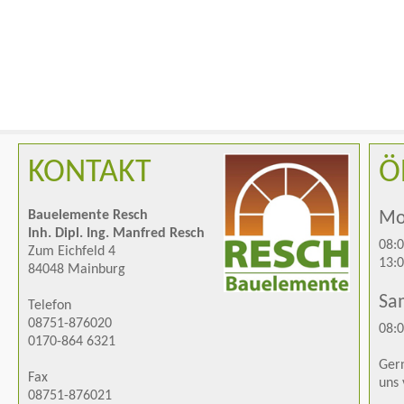
KONTAKT
Ö
Bauelemente Resch
Mon
Inh. Dipl. Ing. Manfred Resch
08:0
Zum Eichfeld 4
13:0
84048 Mainburg
Sa
Telefon
08751-876020
08:0
0170-864 6321
Gern
Fax
uns 
08751-876021