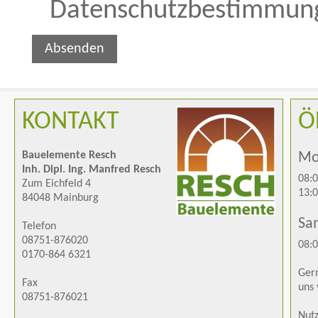
Datenschutzbestimmung
Absenden
KONTAKT
Ö
Bauelemente Resch
Mon
Inh. Dipl. Ing. Manfred Resch
08:0
Zum Eichfeld 4
13:0
84048 Mainburg
Sa
Telefon
08751-876020
08:0
0170-864 6321
Gern
Fax
uns 
08751-876021
Nutz