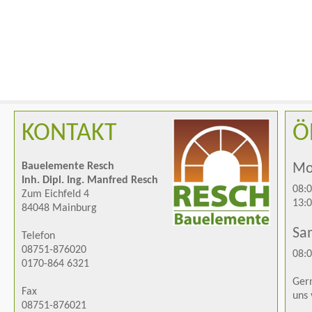
KONTAKT
Ö
Bauelemente Resch
Mon
Inh. Dipl. Ing. Manfred Resch
08:0
Zum Eichfeld 4
13:0
84048 Mainburg
Sa
Telefon
08751-876020
08:0
0170-864 6321
Gern
Fax
uns 
08751-876021