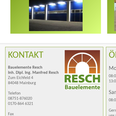
KONTAKT
Ö
Bauelemente Resch
Mon
Inh. Dipl. Ing. Manfred Resch
08:0
Zum Eichfeld 4
13:0
84048 Mainburg
Sa
Telefon
08751-876020
08:0
0170-864 6321
Gern
Fax
uns 